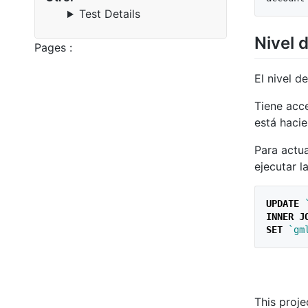
Test Details
Nivel 
Pages :
El nivel 
Tiene acc
está haci
Para actua
ejecutar l
UPDATE
INNER
J
SET
`gm
This proje