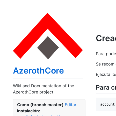
Crea
Para poder
Se recomie
AzerothCore
Ejecuta l
Wiki and Documentation of the
Para c
AzerothCore project
Como (branch master)
Editar
Instalación: