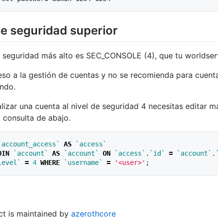
de seguridad superior
de seguridad más alto es SEC_CONSOLE (4), que tu worldserv
eso a la gestión de cuentas y no se recomienda para cuent
endo.
lizar una cuenta al nivel de seguridad 4 necesitas editar
a consulta de abajo.
`account_access`
AS
`access`
OIN
`account`
AS
`account`
ON
`access`
.
`id`
=
`account`
.
level`
=
4
WHERE
`username`
=
'<user>'
;
ct is maintained by
azerothcore